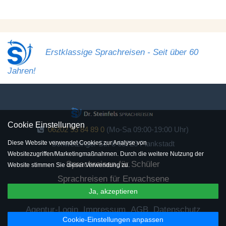
Erstklassige Sprachreisen - Seit über 60
Jahren!
Cookie Einstellungen
06202 93 84 89 0
(Mo-Sa 09:00-19:00 Uhr)
Schwetzinger Str. 8 68723 Plankstadt
Diese Website verwendet Cookies zur Analyse von
Websitezugriffen/Marketingmaßnahmen. Durch die weitere Nutzung der
Sprachreisen für Schüler
Website stimmen Sie dieser Verwendung zu.
Sprachreisen für Erwachsene
Ja, akzeptieren
Sprachreisen für Senioren
Agentur-Login
Impressum
AGB
Datenschutz
Cookie-Einstellungen anpassen