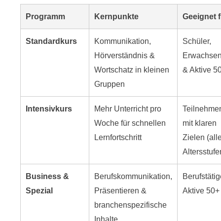
Programm
Kernpunkte
Geeignet f
Standardkurs
Kommunikation,
Schüler,
Hörverständnis &
Erwachse
Wortschatz in kleinen
& Aktive 5
Gruppen
Intensivkurs
Mehr Unterricht pro
Teilnehme
Woche für schnellen
mit klaren
Lernfortschritt
Zielen (all
Altersstufe
Business &
Berufskommunikation,
Berufstäti
Spezial
Präsentieren &
Aktive 50+
branchenspezifische
Inhalte