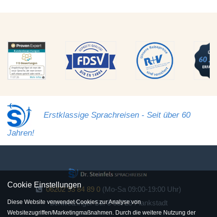
Erstklassige Sprachreisen - Seit über 60
Jahren!
Cookie Einstellungen
06202 93 84 89 0
(Mo-Sa 09:00-19:00 Uhr)
Schwetzinger Str. 8 68723 Plankstadt
Diese Website verwendet Cookies zur Analyse von
Websitezugriffen/Marketingmaßnahmen. Durch die weitere Nutzung der