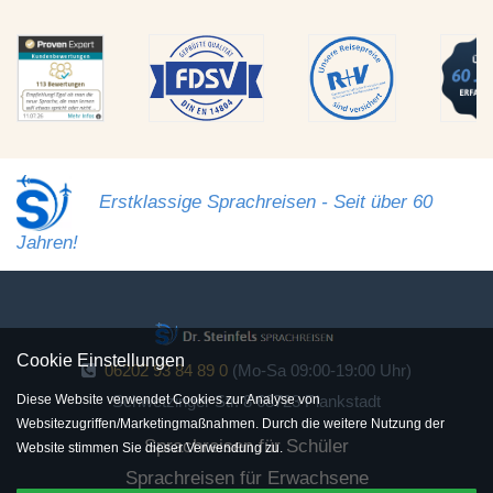
Erstklassige Sprachreisen - Seit über 60
Jahren!
Cookie Einstellungen
06202 93 84 89 0
(Mo-Sa 09:00-19:00 Uhr)
Schwetzinger Str. 8 68723 Plankstadt
Diese Website verwendet Cookies zur Analyse von
Websitezugriffen/Marketingmaßnahmen. Durch die weitere Nutzung der
Sprachreisen für Schüler
Website stimmen Sie dieser Verwendung zu.
Sprachreisen für Erwachsene