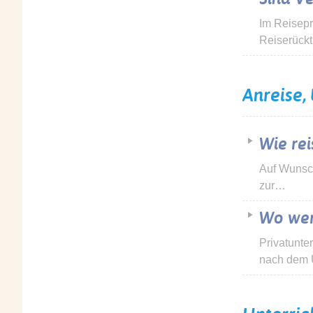
Im Reisepr
Reiserückt
Anreise,
Wie rei
Auf Wunsch
zur…
Wo wer
Privatunte
nach dem U