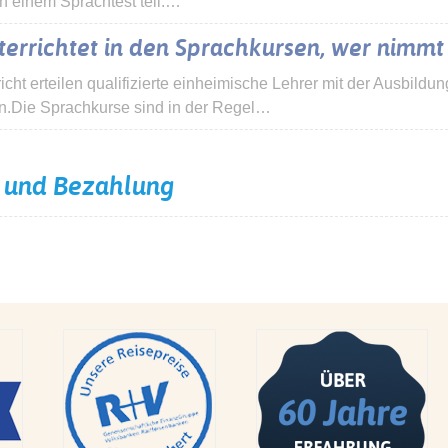
n einem Sprachtest teil.…
errichtet in den Sprachkursen, wer nimmt
icht erteilen qualifizierte einheimische Lehrer mit der Ausbild
en.Die Sprachkurse sind in der Regel…
 und Bezahlung