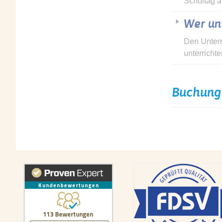
Schultag a
Wer unt
Den Unterr
unterricht
Buchung