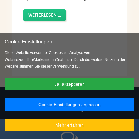
WEITERLESEN …
Cookie Einstellungen
Diese Website verwendet Cookies zur Analyse von
Websitezugriffen/Marketingmaßnahmen. Durch die weitere Nutzung der
Website stimmen Sie dieser Verwendung zu.
1
2
3
4
Ja, akzeptieren
Vorteile einer Sprachreise
Cookie-Einstellungen anpassen
Mehr erfahren