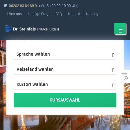
06202 93 84 89 0
(Mo-Sa 09:00-19:00 Uhr)
Über uns
Häufige Fragen - FAQ
Kontakt
Katalog
Sprache wählen
Reiseland wählen
Sprachreisen für
Kursort wählen
Erwachsene
KURSAUSWAHL