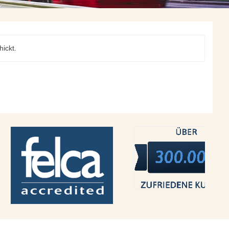
ickt.