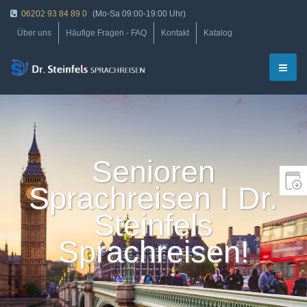
06202 93 84 89 0
(Mo-Sa 09:00-19:00 Uhr)
Über uns
Häufige Fragen - FAQ
Kontakt
Katalog
Senioren
Sprachreisen I Dr.
Steinfels
Sprachreisen!