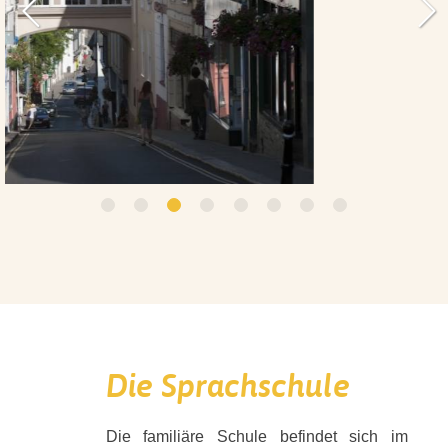
VORHERIGES
N
1
2
3
4
5
6
7
8
Die Sprachschule
Die familiäre Schule befindet sich im