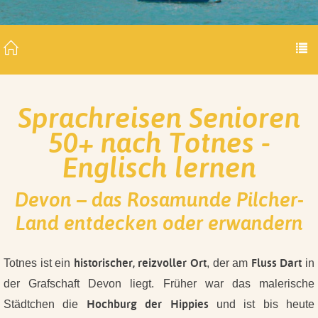
Sprachreisen Senioren
50+ nach Totnes -
Englisch lernen
Devon – das Rosamunde Pilcher-
Land entdecken oder erwandern
historischer, reizvoller Ort
Fluss Dart
Totnes ist ein
, der am
in
der Grafschaft Devon liegt. Früher war das malerische
Hochburg der Hippies
Städtchen die
und ist bis heute