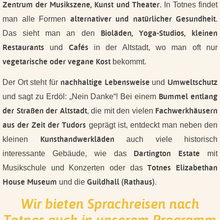
Zentrum der Musikszene, Kunst und Theater
. In Totnes findet
alternativer und natürlicher Gesundheit
man alle Formen
.
Bioläden, Yoga-Studios, kleinen
Das sieht man an den
Restaurants
Cafés
und
in der Altstadt, wo man oft nur
vegetarische oder vegane Kost
bekommt.
nachhaltige Lebensweise
Umweltschutz
Der Ort steht für
und
Bummel entlang
und sagt zu Erdöl: „Nein Danke“! Bei einem
der Straßen der Altstadt
Fachwerkhäusern
, die mit den vielen
aus der Zeit der Tudors
geprägt ist, entdeckt man neben den
Kunsthandwerkläden
kleinen
auch viele historisch
Dartington Estate
interessante Gebäude, wie das
mit
Totnes Elizabethan
Musikschule und Konzerten oder das
House Museum
Guildhall (Rathaus)
und die
.
Wir bieten Sprachreisen nach
Totnes auch in unserem Programm