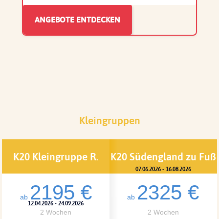
Kleingruppen
K20 Kleingruppe R.
K20 Südengland zu Fuß
07.06.2026 - 16.08.2026
2195 €
2325 €
Pilcher
ab
ab
12.04.2026 - 24.09.2026
2 Wochen
2 Wochen