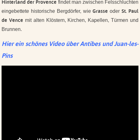
Hinterland der Provence
findet man zwischen Felsschluchten
Grasse
St. Paul
eingebettete historische Bergdörfer, wie
oder
de Vence
mit alten Klöstern, Kirchen, Kapellen, Türmen und
Brunnen.
Hier ein schönes Video über Antibes und Juan-les-
Pins