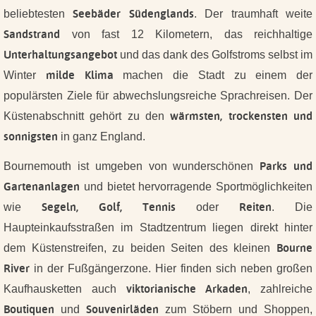
Seebäder Südenglands
beliebtesten
. Der traumhaft weite
Sandstrand
von fast 12 Kilometern, das reichhaltige
Unterhaltungsangebot
und das dank des Golfstroms selbst im
milde Klima
Winter
machen die Stadt zu einem der
populärsten Ziele für abwechslungsreiche Sprachreisen. Der
wärmsten, trockensten und
Küstenabschnitt gehört zu den
sonnigsten
in ganz England.
Parks und
Bournemouth ist umgeben von wunderschönen
Gartenanlagen
und bietet hervorragende Sportmöglichkeiten
Segeln, Golf, Tennis
Reiten
wie
oder
. Die
Haupteinkaufsstraßen im Stadtzentrum liegen direkt hinter
Bourne
dem Küstenstreifen, zu beiden Seiten des kleinen
River
in der Fußgängerzone. Hier finden sich neben großen
viktorianische Arkaden
Kaufhausketten auch
, zahlreiche
Boutiquen
Souvenirläden
und
zum Stöbern und Shoppen,