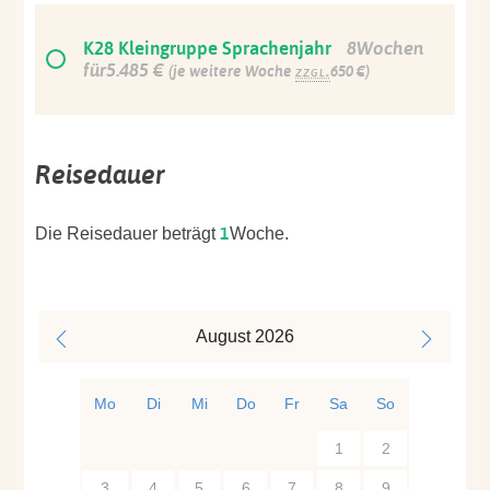
K28 Kleingruppe Sprachenjahr
8Wochen
für5.485 €
(je weitere Woche
zzgl.
650 €)
Reisedauer
1
Die Reisedauer beträgt
Woche.
August
2026
Mo
Di
Mi
Do
Fr
Sa
So
1
2
3
4
5
6
7
8
9