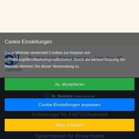
Cookie Einstellungen
Diese Website verwendet Cookies zur Analyse von
Erstklassige Sprachreisen - Seit über 60
Websitezugriffen/Marketingmaßnahmen. Durch die weitere Nutzung der
Website stimmen Sie dieser Verwendung zu.
Jahren!
Ja, akzeptieren
Cookie-Einstellungen anpassen
06202 93 84 89 0
(Mo-Sa 09:00-19:00 Uhr)
Schwetzinger Str. 8 68723 Plankstadt
Mehr erfahren
Sprachreisen für Schüler
Sprachreisen für Erwachsene