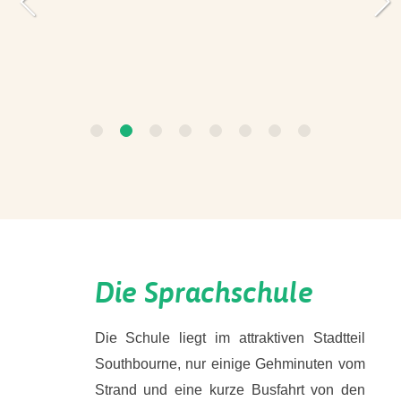
VORHERIGES
N
1
2
3
4
5
6
7
8
Die Sprachschule
Die Schule liegt im attraktiven Stadtteil
Southbourne, nur einige Gehminuten vom
Strand und eine kurze Busfahrt von den