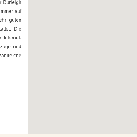
r Burleigh
zimmer auf
ehr guten
attet. Die
 Internet-
fzüge und
zahlreiche