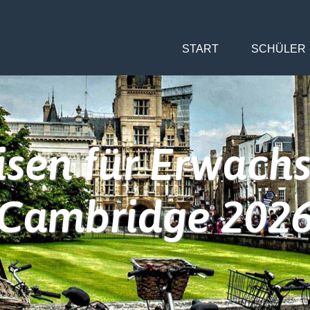
START
SCHÜLER
isen für Erwach
Cambridge 202