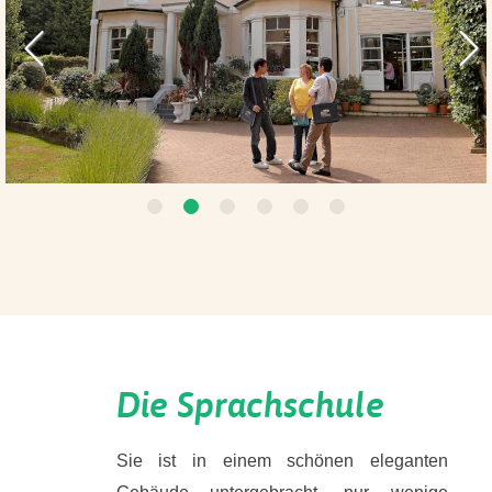
VORHERIGES
N
1
2
3
4
5
6
Die Sprachschule
Sie ist in einem schönen eleganten