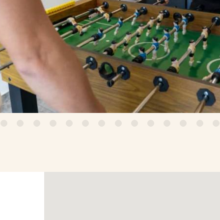
3
4
5
6
7
8
9
10
11
12
13
14
15