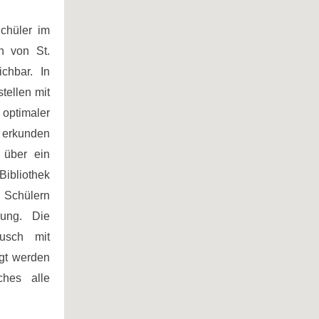
Schüler im
n von St.
ichbar. In
tellen mit
 optimaler
 erkunden
 über ein
Bibliothek
 Schülern
gung. Die
usch mit
gt werden
ches alle