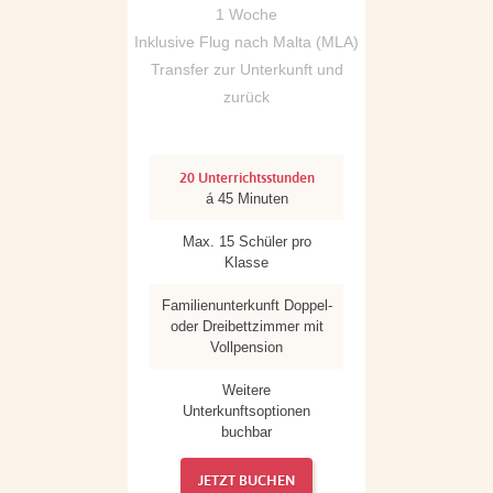
1 Woche
Inklusive Flug nach Malta (MLA)
Transfer zur Unterkunft und
zurück
20 Unterrichtsstunden
á 45 Minuten
Max. 15 Schüler pro
Klasse
Familienunterkunft Doppel-
oder Dreibettzimmer mit
Vollpension
Weitere
Unterkunftsoptionen
buchbar
JETZT BUCHEN