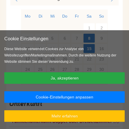
Mo
Di
Mi
Do
Fr
Sa
So
1
2
3
4
5
6
7
8
9
Cookie Einstellungen
10
11
12
13
14
15
16
Diese Website verwendet Cookies zur Analyse von
Websitezugriffen/Marketingmaßnahmen. Durch die weitere Nutzung der
17
18
19
20
21
22
23
Website stimmen Sie dieser Verwendung zu.
24
25
26
27
28
29
30
Ja, akzeptieren
31
Cookie-Einstellungen anpassen
Unterkunft
Mehr erfahren
Familienunterkunft Doppel-oder Dreibettzimmer mit Vollpension (inklusive)