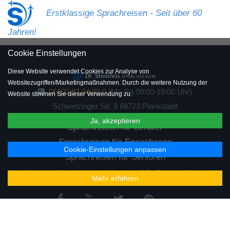
Erstklassige Sprachreisen - Seit über 60
Jahren!
Cookie Einstellungen
Diese Website verwendet Cookies zur Analyse von
Websitezugriffen/Marketingmaßnahmen. Durch die weitere Nutzung der
06202 93 84 89 0
(Mo-Sa 09:00-19:00 Uhr)
Website stimmen Sie dieser Verwendung zu.
Schwetzinger Str. 8 68723 Plankstadt
Ja, akzeptieren
Sprachreisen für Schüler
Sprachreisen für Erwachsene
Cookie-Einstellungen anpassen
Sprachreisen für Senioren
Agentur-Login
Impressum
AGB
Datenschutz
Mehr erfahren