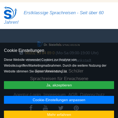
Erstklassige Sprachreisen - Seit über 60
Jahren!
Cookie Einstellungen
06202 93 84 89 0
(Mo-Sa 09:00-19:00 Uhr)
Diese Website verwendet Cookies zur Analyse von
Schwetzinger Str. 8 68723 Plankstadt
Websitezugriffen/Marketingmaßnahmen. Durch die weitere Nutzung der
Sprachreisen für Schüler
Website stimmen Sie dieser Verwendung zu.
Sprachreisen für Erwachsene
Ja, akzeptieren
Sprachreisen für Senioren
Agentur-Login
Impressum
AGB
Datenschutz
Cookie-Einstellungen anpassen
Mehr erfahren