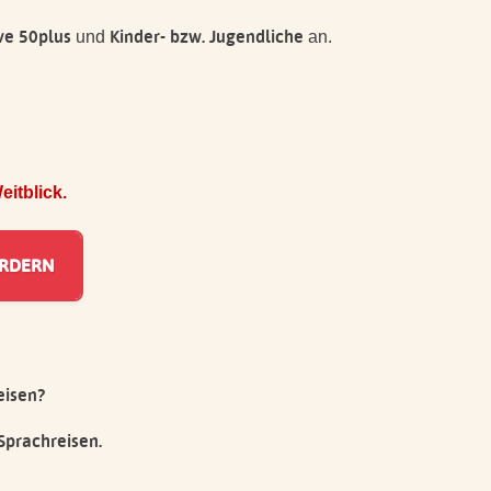
ve 50plus
Kinder- bzw. Jugendliche
und
an.
itblick.
eisen?
Sprachreisen.