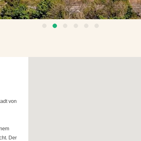
1
2
3
4
5
6
tadt von
inem
cht. Der