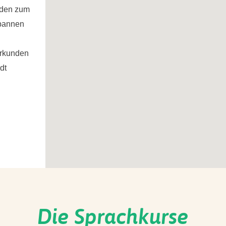
aden zum
spannen
d
erkunden
dt
Die Sprachkurse