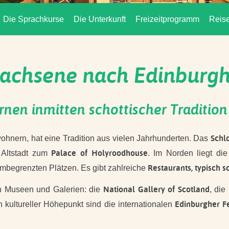
Die Sprachkurse
Die Unterkunft
Freizeitprogramm
Reise
achsene nach Edinburgh 
ernen inmitten schottischer Tradition
Schl
wohnern, hat eine Tradition aus vielen Jahrhunderten. Das
Palace of Holyroodhouse
e Altstadt zum
. Im Norden liegt di
Restaurants, typisch s
begrenzten Plätzen. Es gibt zahlreiche
National Gallery of Scotland
t an Museen und Galerien: die
, die
Edinburgher Fe
in kultureller Höhepunkt sind die internationalen