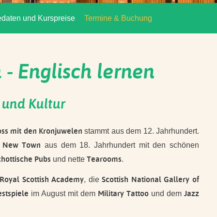
daten und Kurspreise
Termine & Buchung
- Englisch lernen
 und Kultur
oss mit den Kronjuwelen
stammt aus dem 12. Jahrhundert.
New Town
e
aus dem 18. Jahrhundert mit den schönen
chottische Pubs
Tearooms
und nette
.
Royal Scottish Academy
Scottish National Gallery of
, die
stspiele
Military Tattoo
Jazz
im August mit dem
und dem