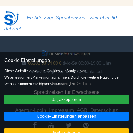
Erstklassige Sprachreisen - Seit über 60
Jahren!
Cookie Einstellungen
06202 93 84 89 0
(Mo-Sa 09:00-19:00 Uhr)
Schwetzinger Str. 8 68723 Plankstadt
Diese Website verwendet Cookies zur Analyse von
Websitezugriffen/Marketingmaßnahmen. Durch die weitere Nutzung der
Sprachreisen für Schüler
Website stimmen Sie dieser Verwendung zu.
Sprachreisen für Erwachsene
Ja, akzeptieren
Sprachreisen für Senioren
Agentur-Login
Impressum
AGB
Datenschutz
Cookie-Einstellungen anpassen
Mehr erfahren