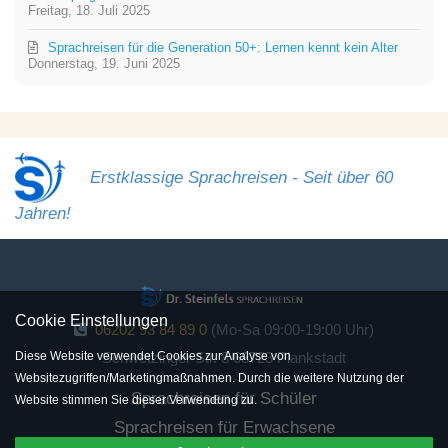
Freitag, 18. Juli 2025
Sprachreisen für die Generation 50+: Lernen kennt kein Alter
Donnerstag, 19. Juni 2025
Erstklassige Sprachreisen - Seit über 60
Jahren!
Cookie Einstellungen
06202 93 84 89 0
(Mo-Sa 09:00-19:00 Uhr)
Diese Website verwendet Cookies zur Analyse von
Schwetzinger Str. 8 68723 Plankstadt
Websitezugriffen/Marketingmaßnahmen. Durch die weitere Nutzung der
Sprachreisen für Schüler
Website stimmen Sie dieser Verwendung zu.
Sprachreisen für Erwachsene