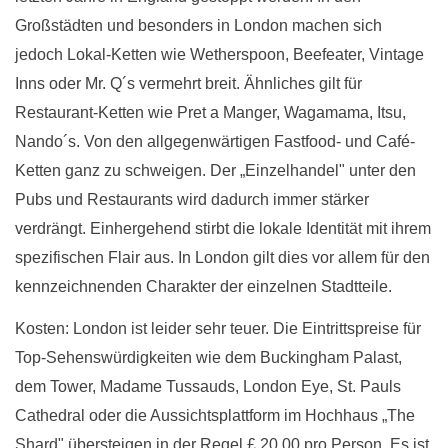
Großstädten und besonders in London machen sich
jedoch Lokal-Ketten wie Wetherspoon, Beefeater, Vintage
Inns oder Mr. Q´s vermehrt breit. Ähnliches gilt für
Restaurant-Ketten wie Pret a Manger, Wagamama, Itsu,
Nando´s. Von den allgegenwärtigen Fastfood- und Café-
Ketten ganz zu schweigen. Der „Einzelhandel" unter den
Pubs und Restaurants wird dadurch immer stärker
verdrängt. Einhergehend stirbt die lokale Identität mit ihrem
spezifischen Flair aus. In London gilt dies vor allem für den
kennzeichnenden Charakter der einzelnen Stadtteile.
Kosten: London ist leider sehr teuer. Die Eintrittspreise für
Top-Sehenswürdigkeiten wie dem Buckingham Palast,
dem Tower, Madame Tussauds, London Eye, St. Pauls
Cathedral oder die Aussichtsplattform im Hochhaus „The
Shard" übersteigen in der Regel £ 20,00 pro Person. Es ist